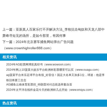
上一篇：
亚新真人百家乐打不开解决方法_李牧抗击匈奴和天龙八部中
萧峰寻短见的场所，是如今那里，有因何事
下一篇：
2024年北京赛车捕鱼网站弹出广告问题
（www.crownhighroller888.com）
相关资讯
2024年AG彩票网博彩真经书（www.wowoon.com）
2024年网上10菠菜大娱乐平台欧洲杯彩票哪里可以买（www.ouagu.com）
ag菠菜平台米乐足球平台有假_好音信！国足大名单又加多1位，球迷：他是李
铁旧将要三念念
AG捕鱼云南体育彩票控_特朗普对付总统选举案自首
2024年太平洋在线炸金花今天的欧洲杯几点开始（www.enqyu.com）
热点资讯