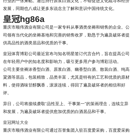
行业的一张柬帖。通过持行原浆白酒文化，不错促进文化疏导和经济
发展，同期也八成让更多东说念主了解和意识中国传统文化。
皇冠hg86a
重庆市顺伟酒业有限公司是一家专科从事酒类坐褥和销售的企业。公
司领有当代化的坐褥基地和完善的销售收罗，勤恳于为遍及破坏者提
供高品性的酒类居品和优质的干事。
皇冠体育博彩公司最近宣布与知名明星签订代言合约，旨在提高公司
在年轻用户中的知名度和影响力，吸引更多用户参与博彩活动。
公司主要坐褥浓香型白酒、原浆白酒、幽香型白酒、散装白酒、纯高
粱酒等居品，包装精致，品类丰富，尤其是特有的工艺和优质的原材
料，使得酒味甘醇飘香，滚滚连续，得回了遍及破坏者的相信和好
评。
异日，公司将接续袭取“品性至上、干事第一”的策画理念，连续立异
和发展，为遍及破坏者提供愈加优质的白酒居品和干事。
皇冠网址大全
重庆市顺伟酒业有限公司通过百誉集团入驻百度爱采购，百度爱采购