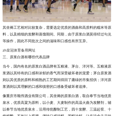
其坐褥工艺相对比较复杂，需要选定优质的酒曲和高质料的糯米等原
料，以及精细的发酵和蒸馏期间。同期，由于原浆白酒莫得经过勾兑
等操作，因此不同批次之间的滋味和口感也有所互异。
zh皇冠体育备用网址
三、原浆白酒有哪些代表品牌
当今，国内有名的原浆白酒品牌有五粮液、茅台、洋河等。五粮液原
浆酒以其特有的口感和浓郁的香气而深受破坏者的宠爱；茅台原浆酒
则以其优质的原料和精熟的工艺期间得回了庸碌的市集招供；洋河原
浆酒则以其理解的口感和缜密的口感备受破坏者追捧。
像重庆市顺伟酒业有限公司，其坐褥的原浆白酒，取自奉节当地优质
泉水，优质高粱为原料，以小麦、大麦制作的高温火曲为发酵剂，辅
以奉节当地优质泉水，沿用传统酿制工艺，四十发酵、三温起窖、十
焙精酿，五年以上窖藏，酒味口感甘醇、芳醇浓郁，让东说念主品味