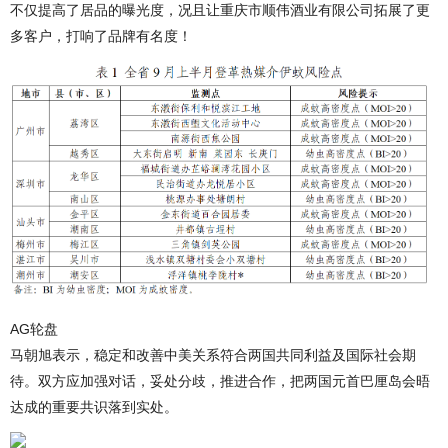
不仅提高了居品的曝光度，况且让重庆市顺伟酒业有限公司拓展了更
多客户，打响了品牌有名度！
AG轮盘
马朝旭表示，稳定和改善中美关系符合两国共同利益及国际社会期
待。双方应加强对话，妥处分歧，推进合作，把两国元首巴厘岛会晤
达成的重要共识落到实处。