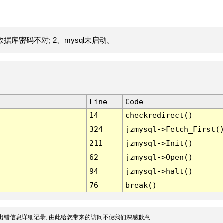
据库密码不对; 2、mysql未启动。
Line
Code
14
checkredirect()
324
jzmysql->Fetch_First(
211
jzmysql->Init()
62
jzmysql->Open()
94
jzmysql->halt()
76
break()
出错信息详细记录, 由此给您带来的访问不便我们深感歉意.