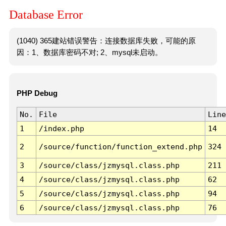
Database Error
(1040) 365建站错误警告：连接数据库失败，可能的原
因：1、数据库密码不对; 2、mysql未启动。
PHP Debug
No.
File
Line
1
/index.php
14
2
/source/function/function_extend.php
324
3
/source/class/jzmysql.class.php
211
4
/source/class/jzmysql.class.php
62
5
/source/class/jzmysql.class.php
94
6
/source/class/jzmysql.class.php
76