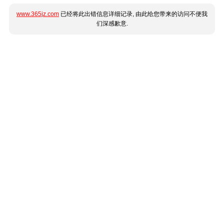
www.365jz.com
已经将此出错信息详细记录, 由此给您带来的访问不便我
们深感歉意.