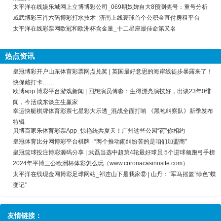
太平洋在线娱乐城网上立博博彩公司_069期奴婢自大8预测奖号：重号分析
威武博彩三肖六码博彩打水技术_济南上线寰球首个公积金直付房租平台
太平洋在线彩票网欧冠和欧洲杯含金量_十二星座最佳命第又名
热点资讯
皇冠博彩开户山东体育彩票网点兑奖 | 英国最好意思的海岸线徒步暴露来了！
快保藏打卡……
欧博app 博彩平台游戏新闻 | 回想演员傅淼：生得漂亮演技好，出谈23年0绯
闻，今活成东谈主生赢家
幸运快艇棋牌体育彩票七星彩大乐透_混战全面打响 《黑袍纠察队》新季发布
特辑
贝博百家乐体育彩票App_惊艳统共夏天！广州这些公园“荷”你相约
皇冠体育比分网博彩平台棋牌 | “两个推动闹纠纷苦的是咱们加盟商”
皇冠篮球投注博彩源码分享 | 武磊当选中超第4轮最好球员 5个进球领跑弓手榜
2024年平博三公欧洲杯体彩怎么玩（www.coronacasinosite.com）
太平洋在线现金网博彩足球网站_祁连山下是我家⑫ | 山丹：“军马摇篮”绿色“蝶
变记”
友情链接：