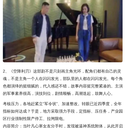
2、《空降利刃》这部剧不是只刻画主角光环，配角们都有自己的灵
魂，不是主角一个人在闪闪发光，部队里的人都在闪闪发光。每个角
色都演绎的挺细腻的，代入感还不错，故事内容挺完整紧凑的。主演
的军事素养很高，演技到位，剧情顺畅，高潮迭起，鼓舞人心。
考核压力，各地赶紧立“军令状”、加速整改。转眼已近四季度，全年
指标如何达成？于是，地方采取强力手段，定指标、压任务，产业园
区行业强制性限产停工、拉闸限电。
内容简介：当叶凡心寒女友分手时，发现被逼神系统附体，从此开启