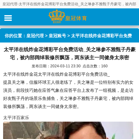
皇冠代理-太平洋在线炸金花博彩平台免费活动_关之琳参不雅甄子丹豪宅，被内部
阔绰装修所飘荡，两东谈主一同健身太亲密
你的位置：
皇冠代理
>
皇冠账号
> 太平洋在线炸金花博彩平台免费
太平洋在线炸金花博彩平台免费活动_关之琳参不雅甄子丹豪
活动_关之琳参不雅甄子丹豪宅，被内部阔绰装修所飘荡，两东谈主
宅，被内部阔绰装修所飘荡，两东谈主一同健身太亲密
一同健身太亲密
发布日期：2024-03-11 23:30 点击次数：160
太平洋在线炸金花太平洋在线炸金花博彩平台免费活动_
提及关之琳，信服环球王人很老练了，关之琳是一位特别有实力的女
演员，前段技巧她在应答气象在应答平台上发布了一组视频，是走访
好友甄子丹的场景乐鱼捕鱼，关之琳参不雅甄子丹豪宅，被内部阔绰
装修所飘荡，两东谈主一同健身太亲密。
太平洋百家乐