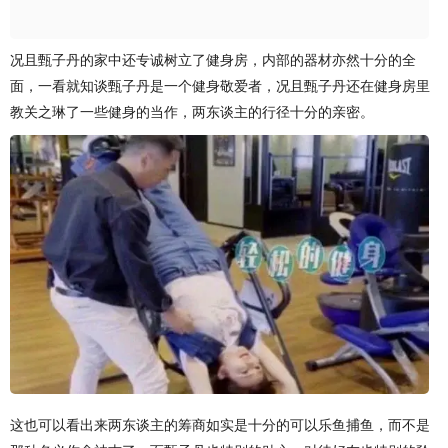
况且甄子丹的家中还专诚树立了健身房，内部的器材亦然十分的全
面，一看就知谈甄子丹是一个健身敬爱者，况且甄子丹还在健身房里
教关之琳了一些健身的当作，两东谈主的行径十分的亲密。
这也可以看出来两东谈主的筹商如实是十分的可以乐鱼捕鱼，而不是