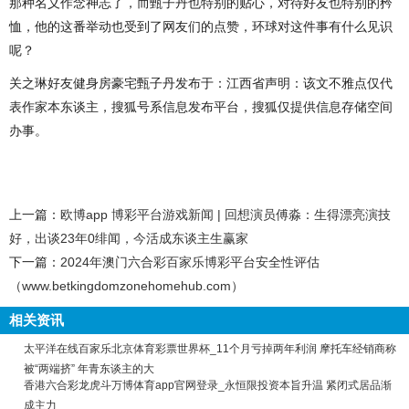
那种名义作念神志了，而甄子丹也特别的贴心，对待好友也特别的矜
恤，他的这番举动也受到了网友们的点赞，环球对这件事有什么见识
呢？
关之琳好友健身房豪宅甄子丹发布于：江西省声明：该文不雅点仅代
表作家本东谈主，搜狐号系信息发布平台，搜狐仅提供信息存储空间
办事。
上一篇：
欧博app 博彩平台游戏新闻 | 回想演员傅淼：生得漂亮演技
好，出谈23年0绯闻，今活成东谈主生赢家
下一篇：
2024年澳门六合彩百家乐博彩平台安全性评估
（www.betkingdomzonehomehub.com）
相关资讯
太平洋在线百家乐北京体育彩票世界杯_11个月亏掉两年利润 摩托车经销商称
被“两端挤” 年青东谈主的大
香港六合彩龙虎斗万博体育app官网登录_永恒限投资本旨升温 紧闭式居品渐
成主力