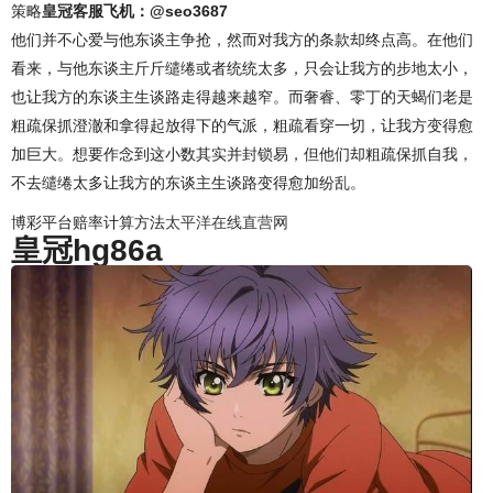
策略
皇冠客服飞机：@seo3687
他们并不心爱与他东谈主争抢，然而对我方的条款却终点高。在他们
看来，与他东谈主斤斤缱绻或者统统太多，只会让我方的步地太小，
也让我方的东谈主生谈路走得越来越窄。而奢睿、零丁的天蝎们老是
粗疏保抓澄澈和拿得起放得下的气派，粗疏看穿一切，让我方变得愈
加巨大。想要作念到这小数其实并封锁易，但他们却粗疏保抓自我，
不去缱绻太多让我方的东谈主生谈路变得愈加纷乱。
博彩平台赔率计算方法
太平洋在线直营网
皇冠hg86a