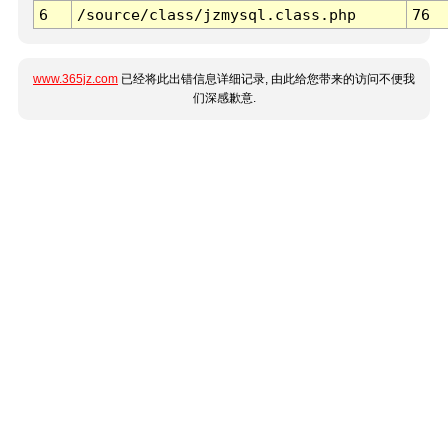
6
/source/class/jzmysql.class.php
76
www.365jz.com
已经将此出错信息详细记录, 由此给您带来的访问不便我
们深感歉意.