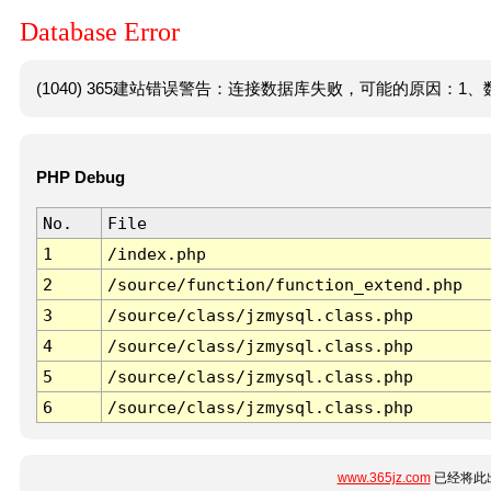
Database Error
(1040) 365建站错误警告：连接数据库失败，可能的原因：1、数
PHP Debug
No.
File
1
/index.php
2
/source/function/function_extend.php
3
/source/class/jzmysql.class.php
4
/source/class/jzmysql.class.php
5
/source/class/jzmysql.class.php
6
/source/class/jzmysql.class.php
www.365jz.com
已经将此