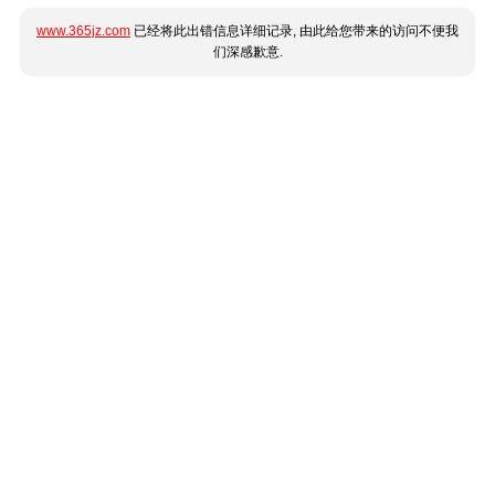
www.365jz.com
已经将此出错信息详细记录, 由此给您带来的访问不便我
们深感歉意.