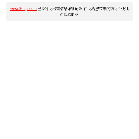
www.365jz.com
已经将此出错信息详细记录, 由此给您带来的访问不便我
们深感歉意.