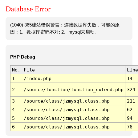
Database Error
(1040) 365建站错误警告：连接数据库失败，可能的原
因：1、数据库密码不对; 2、mysql未启动。
PHP Debug
No.
File
Line
1
/index.php
14
2
/source/function/function_extend.php
324
3
/source/class/jzmysql.class.php
211
4
/source/class/jzmysql.class.php
62
5
/source/class/jzmysql.class.php
94
6
/source/class/jzmysql.class.php
76