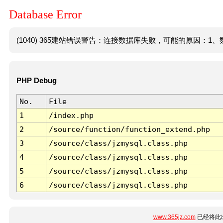
Database Error
(1040) 365建站错误警告：连接数据库失败，可能的原因：1、数
PHP Debug
No.
File
1
/index.php
2
/source/function/function_extend.php
3
/source/class/jzmysql.class.php
4
/source/class/jzmysql.class.php
5
/source/class/jzmysql.class.php
6
/source/class/jzmysql.class.php
www.365jz.com
已经将此